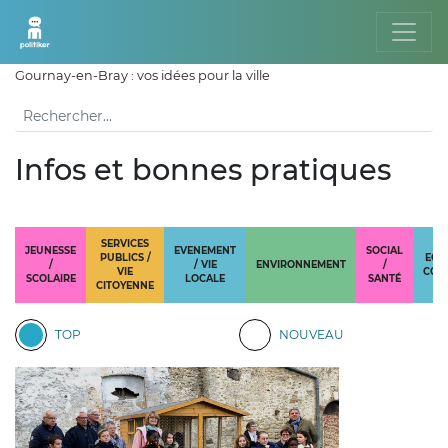
Gournay-en-Bray : vos idées pour la ville
Infos et bonnes pratiques
SERVICES
JEUNESSE
EVENEMENT
SOCIAL
PUBLICS /
ECO
/
/ VIE
ENVIRONNEMENT
/
VIE
COM
SCOLAIRE
LOCALE
SANTÉ
CITOYENNE
TOP
NOUVEAU