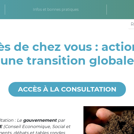
Infos et bonnes pratiques
s de chez vous : actio
une transition globale
ACCÈS À LA CONSULTATION
tation : Le
gouvernement
par
E
(Conseil Economique, Social et
ents, débats et tables rondes