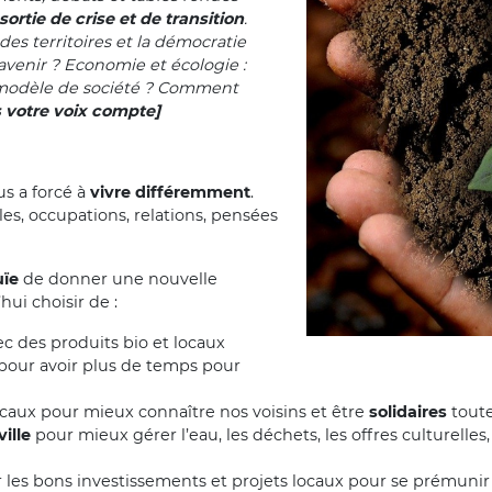
ortie de crise et de transition
.
 des territoires et la démocratie
avenir ? Economie et écologie :
l modèle de société ? Comment
 votre voix compte]
s a forcé à
vivre différemment
.
les, occupations, relations, pensées
uïe
de donner une nouvelle
hui choisir de :
c des produits bio et locaux
e pour avoir plus de temps pour
locaux pour mieux connaître nos voisins et être
solidaires
toute
ille
pour mieux gérer l’eau, les déchets, les offres culturelles, 
er les bons investissements et projets locaux pour se prémunir