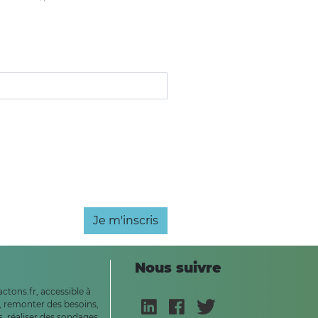
Je m'inscris
Nous suivre
ctons.fr, accessible à
, remonter des besoins,
, réaliser des sondages,