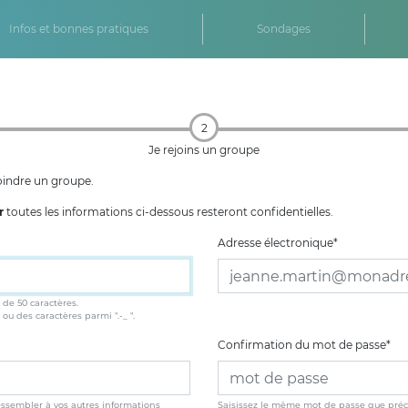
Infos et bonnes pratiques
Sondages
2
Je rejoins un groupe
joindre un groupe.
r
toutes les informations ci-dessous resteront confidentielles.
Adresse électronique
*
 de 50 caractères.
 ou des caractères parmi ".-_ ".
Confirmation du mot de passe
*
essembler à vos autres informations
Saisissez le même mot de passe que préc