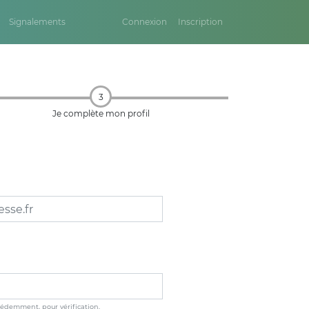
Signalements
Connexion
Inscription
3
Je complète mon profil
édemment, pour vérification.