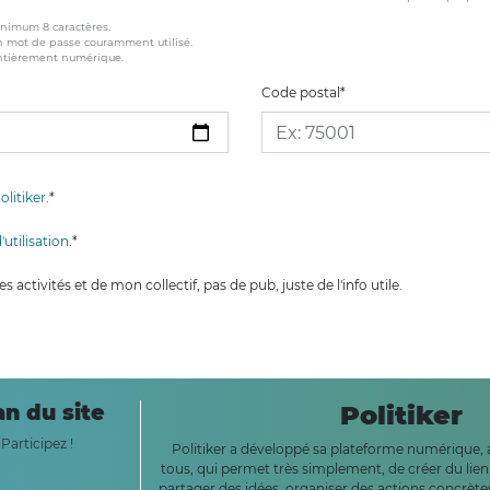
inimum 8 caractères.
n mot de passe couramment utilisé.
entièrement numérique.
Code postal
*
olitiker
.
*
utilisation
.
*
 activités et de mon collectif, pas de pub, juste de l'info utile.
an du site
Politiker
Participez !
Politiker a développé sa plateforme numérique, a
tous, qui permet très simplement, de créer du lien
partager des idées, organiser des actions concrètes