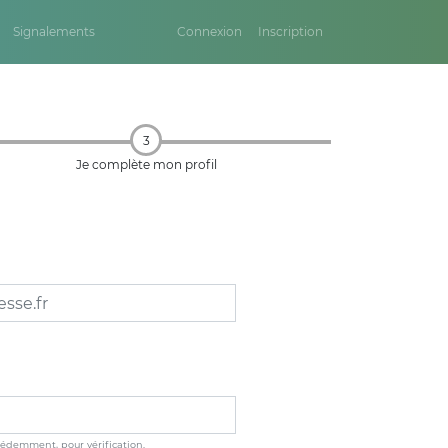
Signalements
Connexion
Inscription
3
Je complète mon profil
édemment, pour vérification.