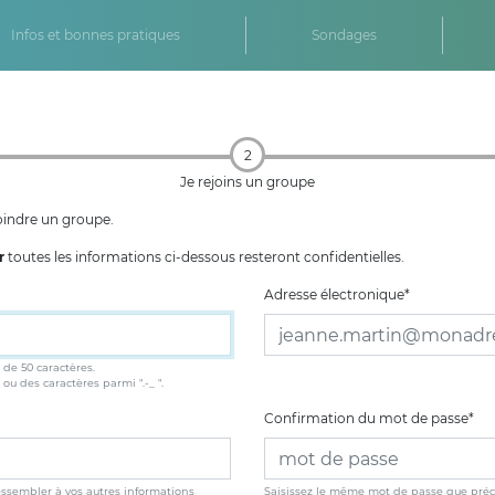
Infos et bonnes pratiques
Sondages
2
Je rejoins un groupe
joindre un groupe.
r
toutes les informations ci-dessous resteront confidentielles.
Adresse électronique
*
 de 50 caractères.
 ou des caractères parmi ".-_ ".
Confirmation du mot de passe
*
essembler à vos autres informations
Saisissez le même mot de passe que préc