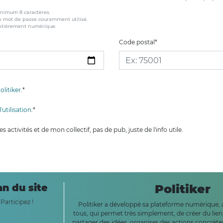
inimum 8 caractères.
n mot de passe couramment utilisé.
entièrement numérique.
Code postal
*
olitiker
.
*
utilisation
.
*
 activités et de mon collectif, pas de pub, juste de l'info utile.
an du site
Politiker
Participez !
Politiker a développé sa plateforme numérique, a
tous, qui permet très simplement, de créer du lien
partager des idées, organiser des actions concrètes