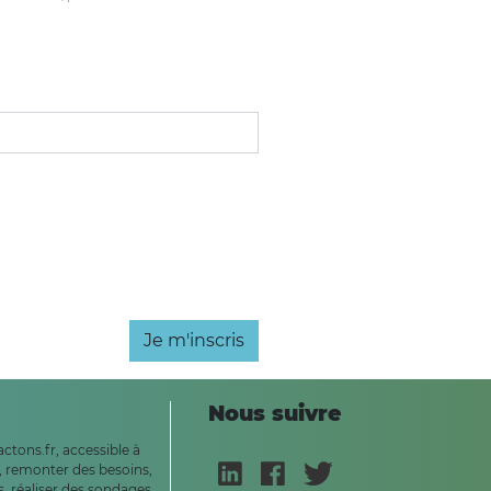
Je m'inscris
Nous suivre
ctons.fr, accessible à
, remonter des besoins,
, réaliser des sondages,